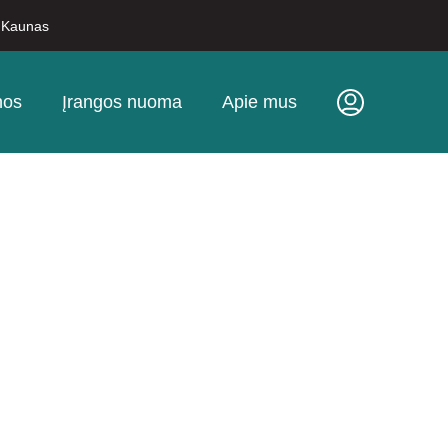
, Kaunas
nos
Įrangos nuoma
Apie mus