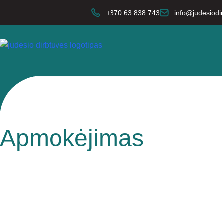
+370 63 838 743
info@judesiodir
Apmokėjimas