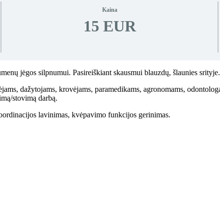
Kaina
15 EUR
umenų jėgos silpnumui. Pasireiškiant skausmui blauzdų, šlaunies srityje.
ėjams, dažytojams, krovėjams, paramedikams, agronomams, odontologa
dimą/stovimą darbą.
oordinacijos lavinimas, kvėpavimo funkcijos gerinimas.