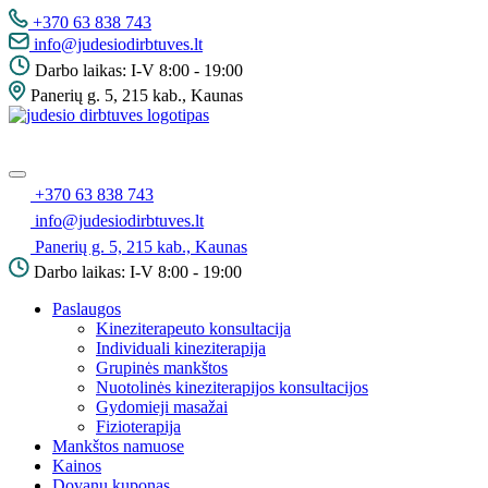
Pereiti
+370 63 838 743
į
info@judesiodirbtuves.lt
turinį
Darbo laikas: I-V 8:00 - 19:00
Panerių g. 5, 215 kab., Kaunas
Meniu
+370 63 838 743
info@judesiodirbtuves.lt
Panerių g. 5, 215 kab., Kaunas
Darbo laikas: I-V 8:00 - 19:00
Paslaugos
Kineziterapeuto konsultacija
Individuali kineziterapija
Grupinės mankštos
Nuotolinės kineziterapijos konsultacijos
Gydomieji masažai
Fizioterapija
Mankštos namuose
Kainos
Dovanų kuponas