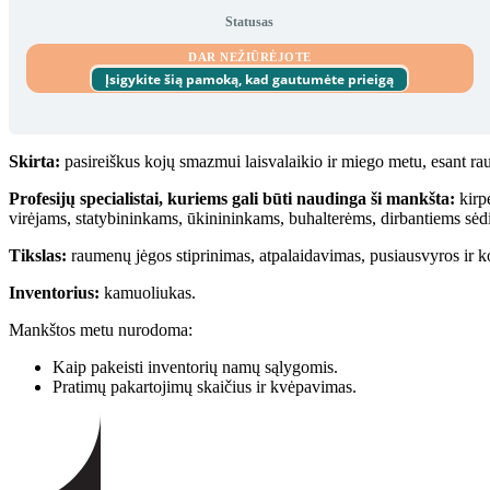
Statusas
DAR NEŽIŪRĖJOTE
Įsigykite šią pamoką, kad gautumėte prieigą
Skirta:
pasireiškus kojų smazmui laisvalaikio ir miego metu, esant ra
Profesijų specialistai, kuriems gali būti naudinga ši mankšta:
kirp
virėjams, statybininkams, ūkinininkams, buhalterėms, dirbantiems sė
Tikslas:
raumenų jėgos stiprinimas, atpalaidavimas, pusiausvyros ir k
Inventorius:
kamuoliukas.
Mankštos metu nurodoma:
Kaip pakeisti inventorių namų sąlygomis.
Pratimų pakartojimų skaičius ir kvėpavimas.