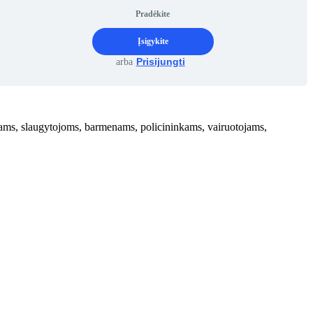
Pradėkite
Įsigykite
Prisijungti
arba
ms, slaugytojoms, barmenams, policininkams, vairuotojams,