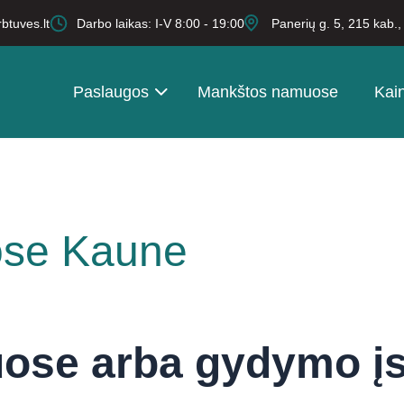
btuves.lt
Darbo laikas: I-V 8:00 - 19:00
Panerių g. 5, 215 kab.
Paslaugos
Mankštos namuose
Kai
ose Kaune
uose arba gydymo įs