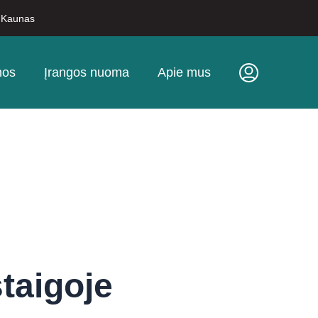
, Kaunas
nos
Įrangos nuoma
Apie mus
taigoje