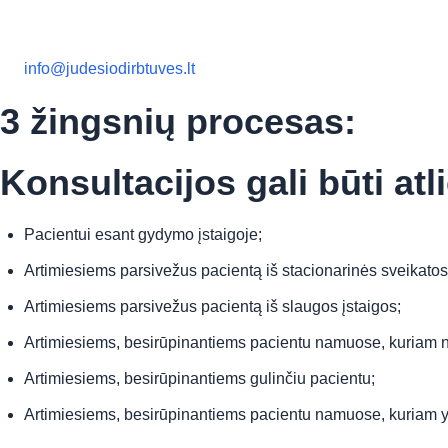
info@judesiodirbtuves.lt
3 žingsnių procesas:
Konsultacijos gali būti at
Pacientui esant gydymo įstaigoje;
Artimiesiems parsivežus pacientą iš stacionarinės sveikatos 
Artimiesiems parsivežus pacientą iš slaugos įstaigos;
Artimiesiems, besirūpinantiems pacientu namuose, kuriam nust
Artimiesiems, besirūpinantiems gulinčiu pacientu;
Artimiesiems, besirūpinantiems pacientu namuose, kuriam yr