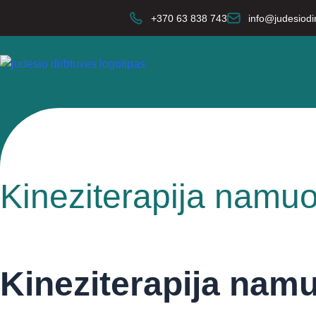
+370 63 838 743
info@judesiodir
Kineziterapija namu
Kineziterapija nam