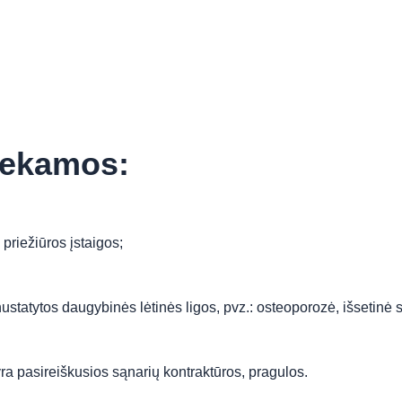
liekamos:
priežiūros įstaigos;
atytos daugybinės lėtinės ligos, pvz.: osteoporozė, išsetinė skle
a pasireiškusios sąnarių kontraktūros, pragulos.