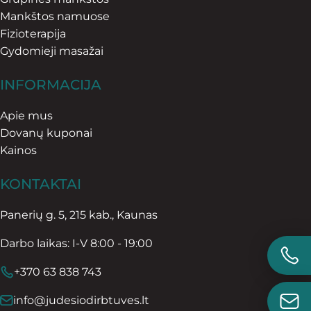
Mankštos namuose
Fizioterapija
Gydomieji masažai
INFORMACIJA
Apie mus
Dovanų kuponai
Kainos
KONTAKTAI
Panerių g. 5, 215 kab., Kaunas
Darbo laikas: I-V 8:00 - 19:00
+370 63 838 743
info@judesiodirbtuves.lt