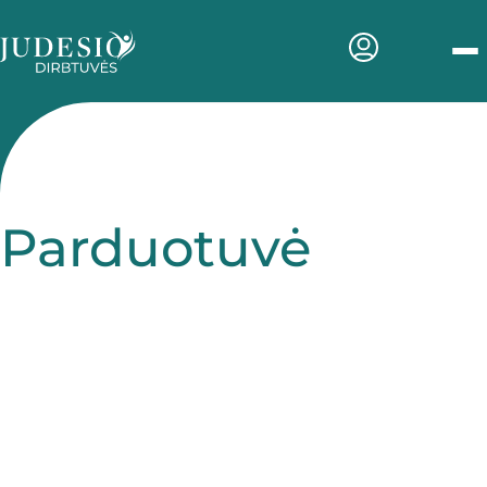
Men
Parduotuvė