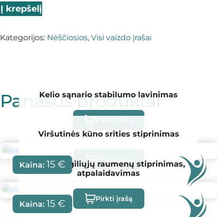
produkto kiekis: Diastazė
Į krepšelį
Kategorijos:
Nėščiosios
,
Visi vaizdo įrašai
Panašūs produktai
Kelio sąnario stabilumo lavinimas
Pirkti įrašą
Viršutinės kūno srities stiprinimas
Pirkti įrašą
15
€
Nugaros giliųjų raumenų stiprinimas,
Kaina:
atpalaidavimas
Pirkti įrašą
15
€
Kaina: