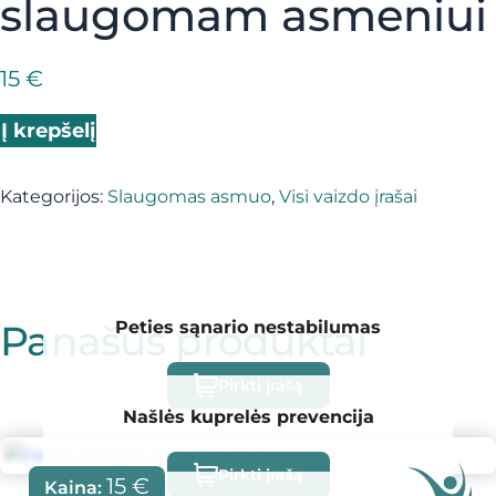
slaugomam asmeniui
15
€
produkto kiekis: Mankšta skirta gulinčiam, slaugomam 
Į krepšelį
Kategorijos:
Slaugomas asmuo
,
Visi vaizdo įrašai
Panašūs produktai
Peties sąnario nestabilumas
Pirkti įrašą
Našlės kuprelės prevencija
Pirkti įrašą
15
€
Kaina: