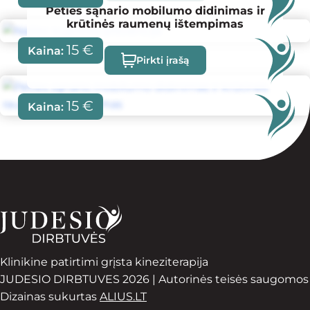
Peties sąnario mobilumo didinimas ir
krūtinės raumenų ištempimas
15
€
Kaina:
Pirkti įrašą
15
€
Kaina:
Klinikine patirtimi grįsta kineziterapija
JUDESIO DIRBTUVES 2026 | Autorinės teisės saugomos
Dizainas sukurtas
ALIUS.LT