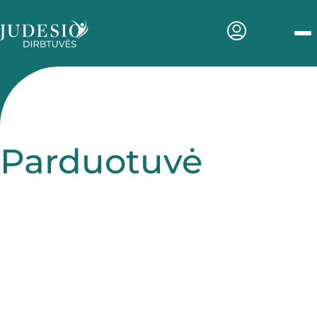
Men
Parduotuvė