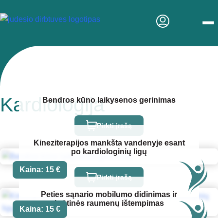
Men
Kardiologija
Bendros kūno laikysenos gerinimas
Pirkti įrašą
Kineziterapijos mankšta vandenyje esant
po kardiologinių ligų
Kaina:
15
€
Pirkti įrašą
Peties sąnario mobilumo didinimas ir
krūtinės raumenų ištempimas
Kaina:
15
€