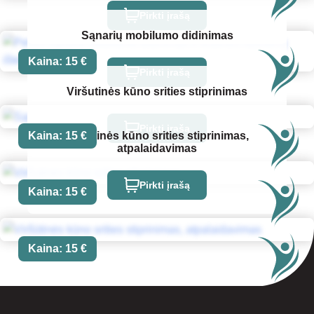
Pirkti įrašą
Sąnarių mobilumo didinimas
Kaina:
15
€
Pirkti įrašą
Viršutinės kūno srities stiprinimas
Pirkti įrašą
Kaina:
15
€
Viršūtinės kūno srities stiprinimas,
atpalaidavimas
Pirkti įrašą
Kaina:
15
€
Kaina:
15
€