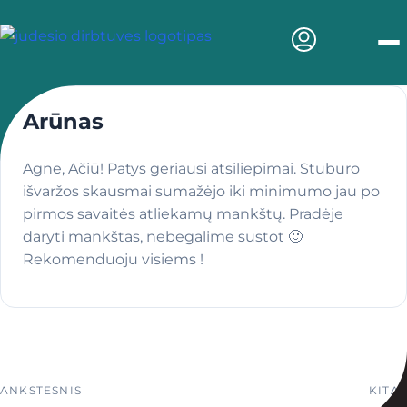
Men
Arūnas
Agne, Ačiū! Patys geriausi atsiliepimai. Stuburo
išvaržos skausmai sumažėjo iki minimumo jau po
pirmos savaitės atliekamų mankštų. Pradėje
daryti mankštas, nebegalime sustot 🙂
Rekomenduoju visiems !
Navigacija tarp įrašų
ANKSTESNIS
KITAS