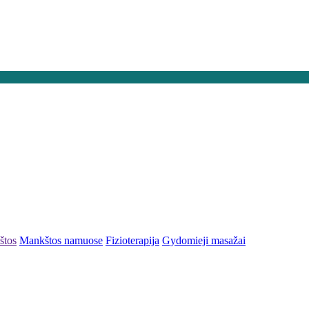
štos
Mankštos namuose
Fizioterapija
Gydomieji masažai