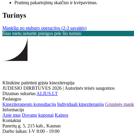
Pratimų pakartojimų skaičius ir kvėpavimas.
Turinys
Mankšta po stuburo operacijos (2-3 savaitės)
Šiuo metu neturite prieigos prie šio turinio
Klinikine patirtimi grįsta kineziterapija
JUDESIO DIRBTUVES 2026 | Autorinės teisės saugomos
Dizainas sukurtas
ALIUS.LT
Paslaugos
Kineziterapeuto konsultacija
Individuali kineziterapija
Grupinės mank
Informacija
Apie mus
Dovanų kuponai
Kainos
Kontaktai
Panerių g. 5, 215 kab., Kaunas
Darbo laikas: I-V 8:00 - 19:00