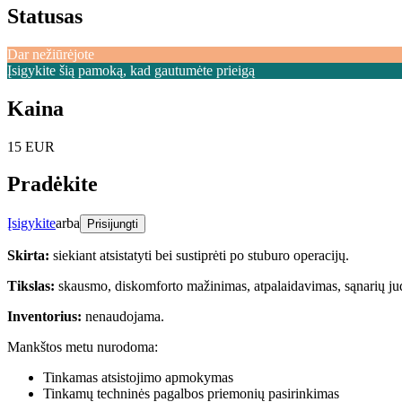
Statusas
Dar nežiūrėjote
Įsigykite šią pamoką, kad gautumėte prieigą
Kaina
15 EUR
Pradėkite
Įsigykite
arba
Prisijungti
Skirta:
siekiant atsistatyti bei sustiprėti po stuburo operacijų.
Tikslas:
skausmo, diskomforto mažinimas, atpalaidavimas, sąnarių ju
Inventorius:
nenaudojama.
Mankštos metu nurodoma:
Tinkamas atsistojimo apmokymas
Tinkamų techninės pagalbos priemonių pasirinkimas