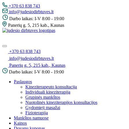
Pereiti
+370 63 838 743
į
info@judesiodirbtuves.lt
turinį
Darbo laikas: I-V 8:00 - 19:00
Panerių g. 5, 215 kab., Kaunas
Meniu
+370 63 838 743
info@judesiodirbtuves.lt
Panerių g. 5, 215 kab., Kaunas
Darbo laikas: I-V 8:00 - 19:00
Paslaugos
Kineziterapeuto konsultacija
Individuali kineziterapija
Grupinės mankštos
Nuotolinės kineziterapijos konsultacijos
Gydomieji masažai
Fizioterapija
Mankštos namuose
Kainos
Dovanų kuponas