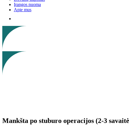
Įrangos nuoma
Apie mus
Mankšta po stuburo operacijos (2-3 savaitė