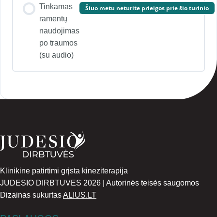
Tinkamas
Šiuo metu neturite prieigos prie šio turinio
ramentų
naudojimas
po traumos
(su audio)
Klinikine patirtimi grįsta kineziterapija
JUDESIO DIRBTUVES 2026 | Autorinės teisės saugomos
Dizainas sukurtas
ALIUS.LT