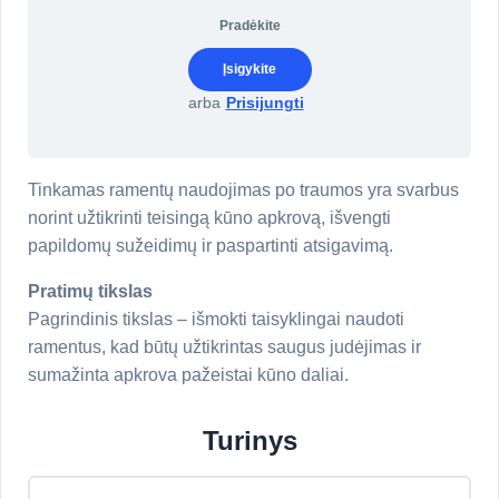
Pradėkite
Įsigykite
arba
Prisijungti
Tinkamas ramentų naudojimas po traumos yra svarbus
norint užtikrinti teisingą kūno apkrovą, išvengti
papildomų sužeidimų ir paspartinti atsigavimą.
Pratimų tikslas
Pagrindinis tikslas – išmokti taisyklingai naudoti
ramentus, kad būtų užtikrintas saugus judėjimas ir
sumažinta apkrova pažeistai kūno daliai.
Turinys