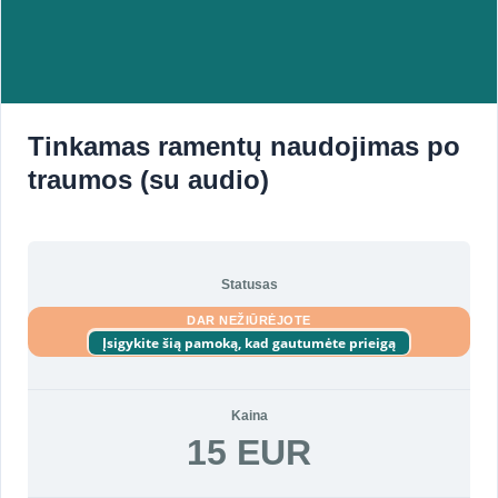
Tinkamas ramentų naudojimas po
traumos (su audio)
Statusas
DAR NEŽIŪRĖJOTE
Įsigykite šią pamoką, kad gautumėte prieigą
Kaina
15 EUR