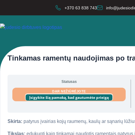
+370 63 838 743
info@judesiodir
Tinkamas ramentų naudojimas po t
Statusas
DAR NEŽIŪRĖJOTE
Įsigykite šią pamoką, kad gautumėte prieigą
Skirta:
patyrus įvairias kojų raumenų, kaulų ar sąnarių lūži
Tikslas:
edukuoti kaip tinkamai naudotis ramentais patyrus į