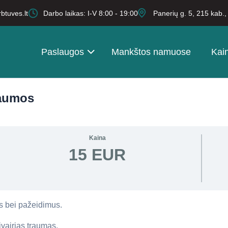
btuves.lt
Darbo laikas: I-V 8:00 - 19:00
Panerių g. 5, 215 kab.
Paslaugos
Mankštos namuose
Kai
raumos
Kaina
15 EUR
us bei pažeidimus.
vairias traumas.