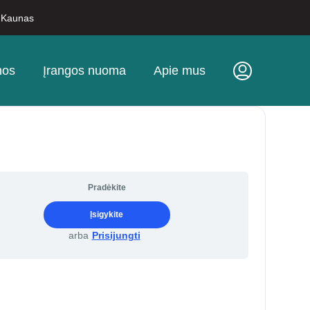
, Kaunas
nos
Įrangos nuoma
Apie mus
Pradėkite
Įsigykite
arba
Prisijungti