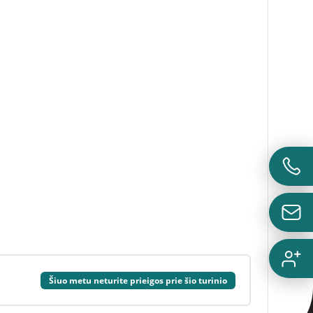
Šiuo metu neturite prieigos prie šio turinio