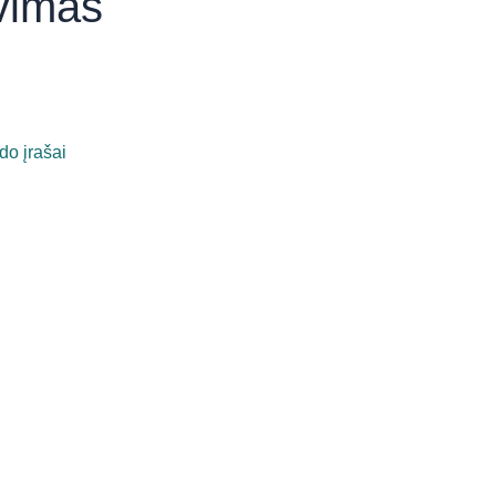
avimas
do įrašai