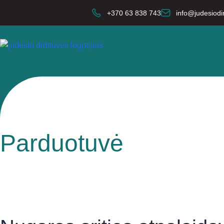
+370 63 838 743
info@judesiodir
Parduotuvė