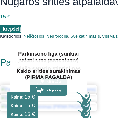
Nugaros srities atpalaid
15
€
produkto kiekis: Nugaros srities atpalaidavimas
Į krepšelį
Kategorijos:
Nėščiosios
,
Neurologija
,
Sveikatinimasis
,
Visi vaiz
Parkinsono liga (sunkiai
Panašūs produktai
judantiems pacientams)
Riešo sąnario stiprinimas
Kaklo srities surakinimas
Pirkti įrašą
(PIRMA PAGALBA)
Pirkti įrašą
Pirkti įrašą
15
€
Kaina:
15
€
Kaina:
15
€
Kaina: