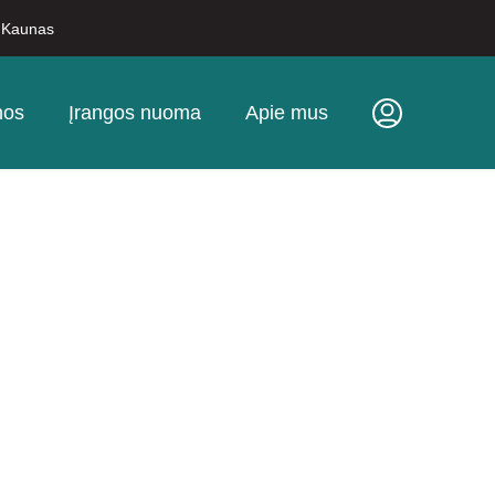
, Kaunas
nos
Įrangos nuoma
Apie mus