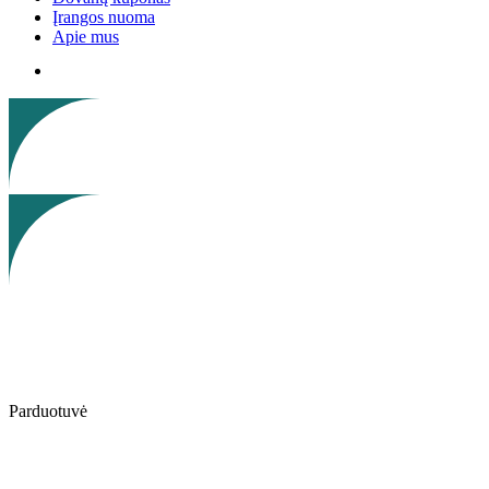
Įrangos nuoma
Apie mus
Parduotuvė