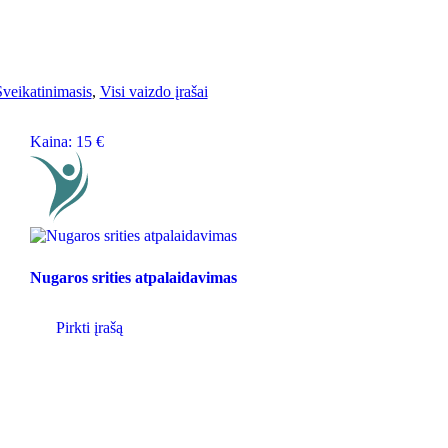
Sveikatinimasis
,
Visi vaizdo įrašai
Kaina:
15
€
Nugaros srities atpalaidavimas
Pirkti įrašą