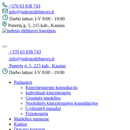
Pereiti
+370 63 838 743
į
info@judesiodirbtuves.lt
turinį
Darbo laikas: I-V 8:00 - 19:00
Panerių g. 5, 215 kab., Kaunas
Meniu
+370 63 838 743
info@judesiodirbtuves.lt
Panerių g. 5, 215 kab., Kaunas
Darbo laikas: I-V 8:00 - 19:00
Paslaugos
Kineziterapeuto konsultacija
Individuali kineziterapija
Grupinės mankštos
Nuotolinės kineziterapijos konsultacijos
Gydomieji masažai
Fizioterapija
Mankštos namuose
Kainos
Dovanų kuponas