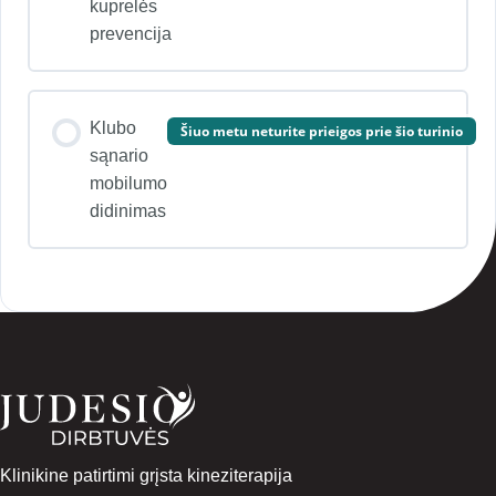
kuprelės
prevencija
Klubo
Šiuo metu neturite prieigos prie šio turinio
sąnario
mobilumo
didinimas
Klinikine patirtimi grįsta kineziterapija