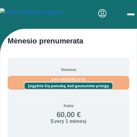
Men
Mėnesio prenumerata
Statusas
DAR NEŽIŪRĖJOTE
Įsigykite šią pamoką, kad gautumėte prieigą
Kaina
60,00 €
Every 1 mėnesį