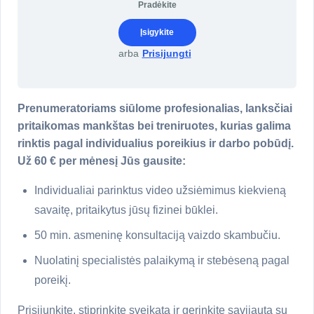
Pradėkite
Įsigykite
arba
Prisijungti
Prenumeratoriams siūlome profesionalias, lanksčiai
pritaikomas mankštas bei treniruotes, kurias galima
rinktis pagal individualius poreikius ir darbo pobūdį.
Už 60 € per mėnesį Jūs gausite:
Individualiai parinktus video užsiėmimus kiekvieną
savaitę, pritaikytus jūsų fizinei būklei.
50 min. asmeninę konsultaciją vaizdo skambučiu.
Nuolatinį specialistės palaikymą ir stebėseną pagal
poreikį.
Prisijunkite, stiprinkite sveikatą ir gerinkite savijautą su