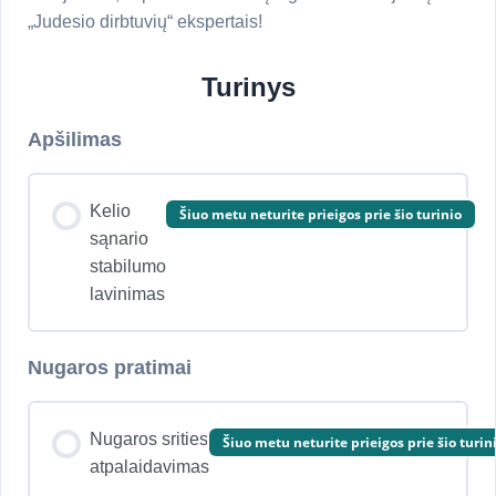
„Judesio dirbtuvių“ ekspertais!
Turinys
Apšilimas
Kelio
Šiuo metu neturite prieigos prie šio turinio
sąnario
stabilumo
lavinimas
Nugaros pratimai
Nugaros srities
Šiuo metu neturite prieigos prie šio turin
atpalaidavimas