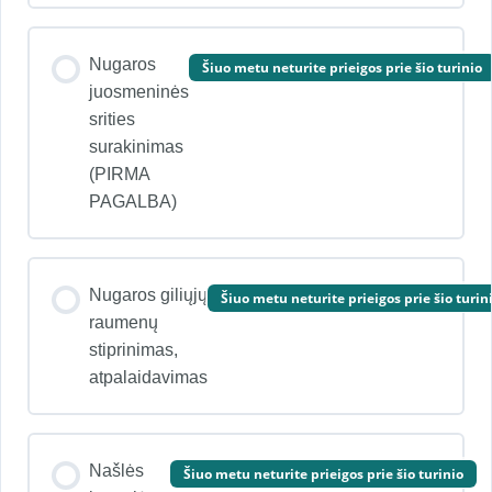
Nugaros
Šiuo metu neturite prieigos prie šio turinio
juosmeninės
srities
surakinimas
(PIRMA
PAGALBA)
Nugaros giliųjų
Šiuo metu neturite prieigos prie šio turin
raumenų
stiprinimas,
atpalaidavimas
Našlės
Šiuo metu neturite prieigos prie šio turinio