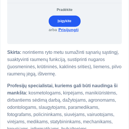
Pradėkite
Įsigykite
arba
Prisijungti
Skirta:
norintiems ryto metu sumažinti sąnarių sąstingį,
suaktyvinti raumenų funkciją, sustiprinti nugaros
(juosmeninės, krūtininės, kaklinės srities), liemens, pilvo
raumenų jėgą, ištvermę.
Profesijų specialistai, kuriems gali būti naudinga ši
mankšta:
kosmetologams, kirpėjams, manikiūristėms,
dirbantiems sėdimą darbą, dažytojams, agronomams,
odontologams, slaugytojams, paramedikams,
fotografams, policininkams, siuvėjams, vairuotojams,
virėjams, medikams, statybininkams, mechanikams,
krovėjams, informatikams, buhalterėms.