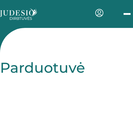
Men
Parduotuvė