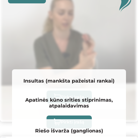
Insultas (mankšta pažeistai rankai)
Pirkti įrašą
Apatinės kūno srities stiprinimas,
atpalaidavimas
Pirkti įrašą
Riešo išvarža (ganglionas)