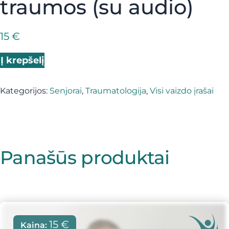
traumos (su audio)
15
€
produkto kiekis: Tinkamas ramentų naudojimas po trau
Į krepšelį
Kategorijos:
Senjorai
,
Traumatologija
,
Visi vaizdo įrašai
Panašūs produktai
15
€
Kaina: