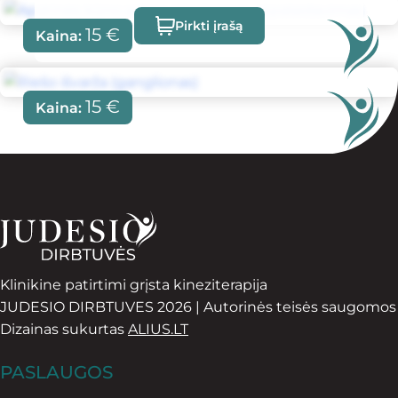
Pirkti įrašą
15
€
Kaina:
15
€
Kaina:
Klinikine patirtimi grįsta kineziterapija
JUDESIO DIRBTUVES 2026 | Autorinės teisės saugomos
Dizainas sukurtas
ALIUS.LT
PASLAUGOS