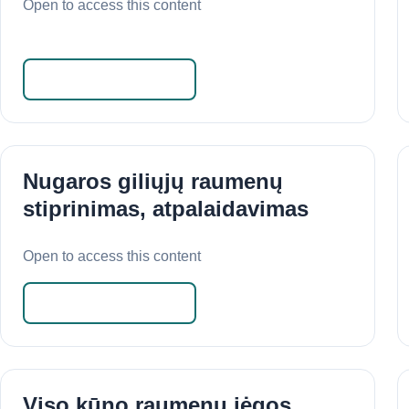
Open to access this content
Skaityti daugiau
Nugaros giliųjų raumenų
stiprinimas, atpalaidavimas
Open to access this content
Skaityti daugiau
Viso kūno raumenų jėgos