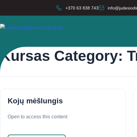
+370 63 838 743
info@judesiodir
Kursas Category:
T
Kojų mėšlungis
Open to access this content