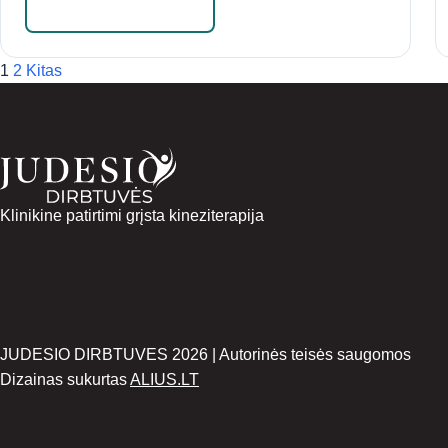
Skaityti daugiau
Įrašų puslapiavimas
1
2
Kitas
Klinikine patirtimi grįsta kineziterapija
JUDESIO DIRBTUVES 2026 | Autorinės teisės saugomos
Dizainas sukurtas
ALIUS.LT