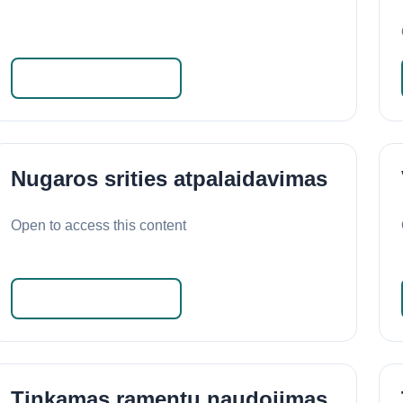
Skaityti daugiau
Nugaros srities atpalaidavimas
Open to access this content
Skaityti daugiau
Tinkamas ramentų naudojimas