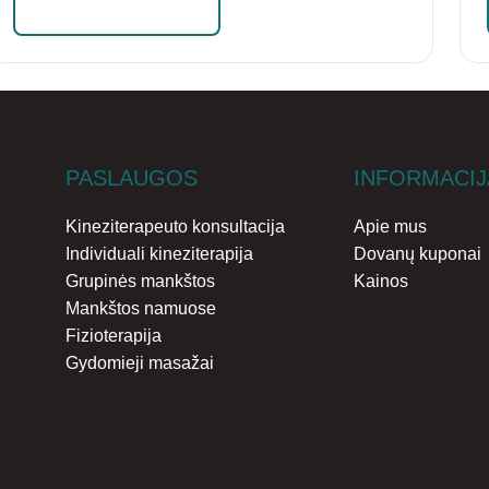
Skaityti daugiau
PASLAUGOS
INFORMACIJ
Kineziterapeuto konsultacija
Apie mus
Individuali kineziterapija
Dovanų kuponai
Grupinės mankštos
Kainos
Mankštos namuose
Fizioterapija
Gydomieji masažai